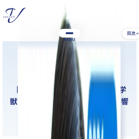
目次
MENU
【2026年度入試】岡山理科大学
獣医学科入試変更点からみる影響
と対策を解説！