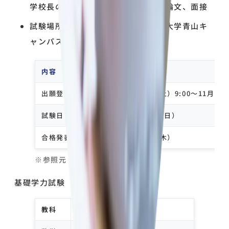
学校長の推薦書、志望理由書）、小論文、面接
試験場所：酪農学園大学、青山学院大学青山キ
ャンパス11号館、天満研修センター
内容
日程
出願登録期間
2025年11月1日（土）9:00～11月10
試験日
2025年11月23日（日）
合格発表日
2025年12月4日（木）
※参照元：
酪農大学入試要項
基礎学力試験
教科
科目