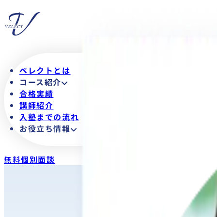
ベレクトとは
コース紹介
合格実績
講師紹介
入塾までの流れ
お役立ち情報
無料
個別面談