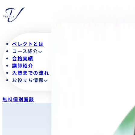
ベレクトとは
コース紹介
合格実績
講師紹介
入塾までの流れ
お役立ち情報
無料
個別面談