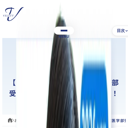
目次
MENU
【全国3都市】2025年も獣医学部
受験対策セミナーを開催します！
お役立ち記事
セミナー
【全国3都市】2025年も獣医学部