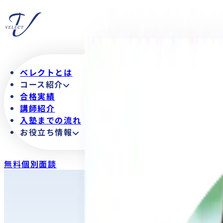
ベレクトとは
コース紹介
合格実績
講師紹介
入塾までの流れ
お役立ち情報
無料
個別面談