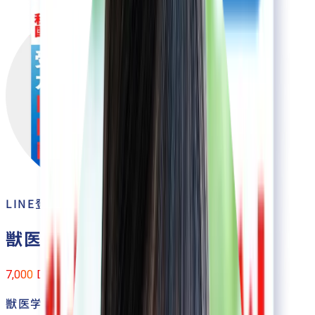
LINE登録者
限定
獣医攻略ガイド
無料
プレゼント！
突破!
7,000
DL
獣医学部オンライン予備校が作った