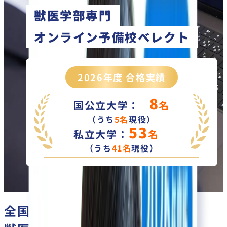
獣医学部専門
オンライン予備校ベレクト
2026
年度 合格実績
8
国公立大学：
名
（うち
5
名
現役）
53
私立大学：
名
（うち
41
名
現役）
全国の獣医学生と目指す、