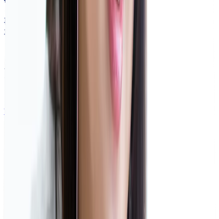
再受験・社会人向けプランとは、
再受験・社会人向けから獣医学部を目指す方向けのプ
ランです。
ベレクトには再受験で合格された講師も複数人在籍し
ており、再受験で合格するためのノウハウ、カリキュ
ラムが充実しています。
詳細はこちら
浪人生限定 予備校併用プラン
予備校生併用プランとは、
浪人生(浪人予定)でかつ他塾や予備校利用者に限定の
プランです。
「学習スケジュールの作成」「学習方法の改善」「受
験情報の提供」を、獣医受験に精通した現役獣医学生