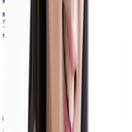
推薦入試対策コース
獣医学部推薦対策プランとは、獣医推薦入試に特化し
たプランです。
下記、特殊入試に対して「私立」「国立」どちらも対
策が可能です。
・指定校推薦
・公募推薦
・後継者推薦
・地域推薦
・バカロレア推薦
・学士入試推薦
詳細はこちら
再受験・社会人向けプラン