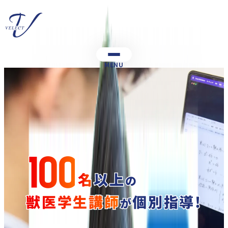
MENU
100
名
以上
の
獣医学生講師
個別指導!
が