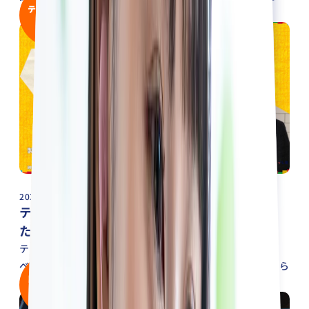
テレビ東京に出
た。400名を超える学生に、ご参加いただきました。
演！
2025/12/06
テレビ東京でもべレクトが取り上げられまし
た！
テレビ東京にて 毎週日曜 夕方5時15分放送の「◆全力イノ
ベーターズ～SDGsに挑むZ世代～」にべレクトが取り上げら
日本獣医師会で
れました。
紹介！