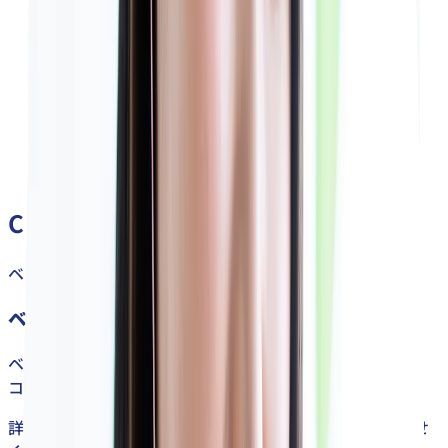
2025/09/17
全国の塾・予備校の評判や特徴を、エリア
や最寄り駅ごとに探せる情報サイト！「全
国の学習塾・予備校探しなら塾ナラ」にベ
レクトが掲載されました。
Course
ベレクトの
受講コース
ベレクトの4つの受講コース
ベレクトには受講する皆様のスタイルにあった4つの
コースをご用意しております。
詳細なプラン・料金のご相談はお気軽にお問い合わせ