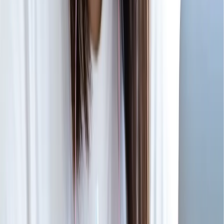
ができます。
詳細はこちら
まずは
無料
で相談
オンライン個別面談実施中！
現役の獣医学生が
受験相談
や
体験授業
をいたします
今すぐ申し込む
Instructor
べレクトの講師紹介