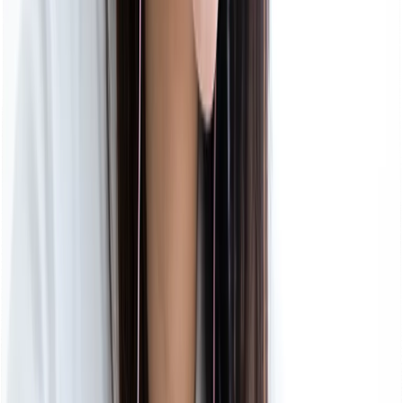
完全
マンツーマン
指導
当塾では、生徒1名に対し、先生1名以上の完全個別指
導を行っております。
お子様の理解度に合わせて授業形式も変更します。
授業内容は全体のために必要な内容はすべて取り扱い
ます。
今のお子様の必要な学習を実施し、素早く成績を伸ば
していきます。
詳細はこちら
Feature 03
徹底した学習管理
サポート
成績の上昇には特学習の質と量の向上が欠かせませ
ん。