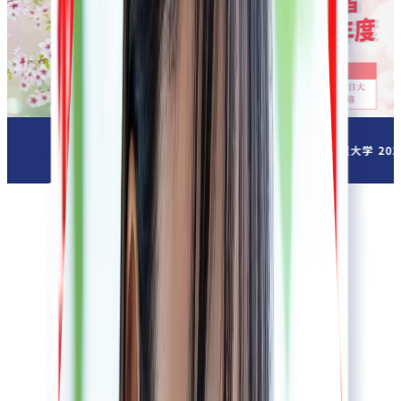
2026
年 合格！
麻布大学
2026
年 合格！
もっとみる
メディア掲載実績