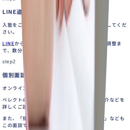
LINE追加
入塾をご希望の方は、まずは公式LINEを追加してくだ
さい。
LINE
からそのまま個別面談の申し込みや日程調整ま
で、数分で完了します。
step2
個別面談【90分】
オンラインで90分の個別面談を行います。
ベレクトの方針や授業スタイル、講師陣の紹介などを
詳しくご説明し、体験授業も行います。
また、「指導科目」「希望講師」「学習状況」なども
この面談で丁寧にお伺いします。