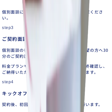
個別面談については
こちら
のページをご確認くださ
い。
step3
ご契約面談【30分】
個別面談の後日、もしくは同日内に、ご希望の方へ30
分のご契約面談を行います。
料金プランやスケジュール、契約内容を最終確認し、
ご納得いただいた上でお申し込みいただけます。
step4
キックオフ授業【初回授業】
契約後、初回授業（キックオフ授業）を行います。