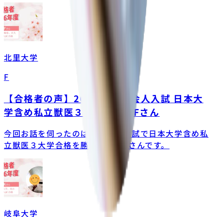
北里大学
F
【合格者の声】2026年度 社会人入試 日本大
学含め私立獣医３大学合格！Fさん
今回お話を伺ったのは、社会人入試で日本大学含め私
立獣医３大学合格を勝ち取ったFさんです。
岐阜大学