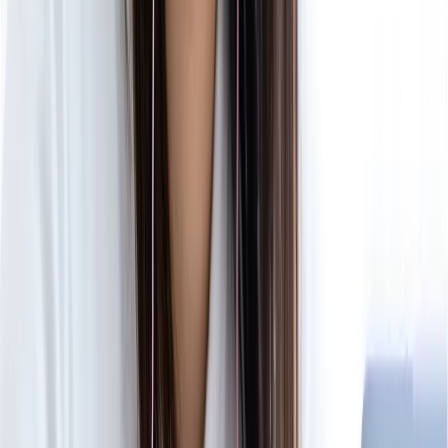
ベレクトでは、獣医学生講師がお子様の中長期的な勉
強計画を一緒に作成します！
また講師への質問をチャットでいつでもできるので、
自学習が効率的に進みます！
詳細はこちら
Feature 04
オンライン
で
全国
に対応
ベレクトは完全オンラインのマンツーマン指導。
どこからでも獣医専門指導を提供することが可能で
す。
また、通常は必要な交通費やお子様の送迎は一切必要
ありません。
ご自宅でも、勉強スペースでもどこでも受講すること