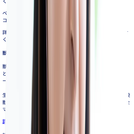
ください！
ベレクトには受講する皆様のスタイルにあった4つの
コースをご用意しております。
詳細なプラン・料金のご相談はお気軽にお問い合わせ
ください！
獣医受験対策プラン
獣医受験対策プランとは、
どなたでも受講可能なベレクトでも最も人気のあるベ
ーシックなプランです。
生徒様の志望校に応じて、最適なパートナー講師(現役
獣医学生)が1名担当に付き、指導に当たります。(完全
マンツーマン指導)。
詳細はこちら