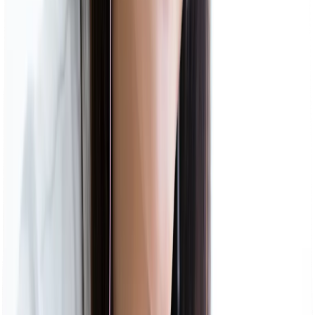
である講師が勤めます。
詳細はこちら
About
ベレクトが選ばれる理由
Feature 01
100人以上
の獣医学生講師が在籍
当塾の講師は100名以上おり、全員が獣医学科への合
格歴があります。
お子様の悩みに講師自身が深く共感できるからこそ、
お子様との深い信頼関係を築けます。
詳細はこちら
Feature 02