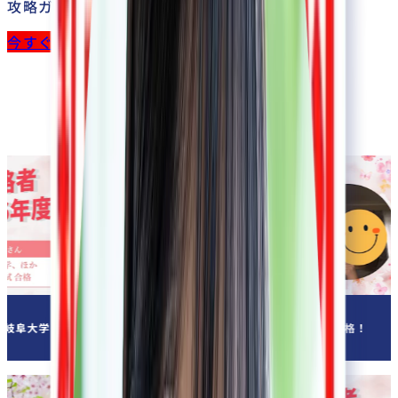
攻略ガイド
今すぐガイドを受け取る
獣医学部
合格実績
多数！
026
年 合格！
大阪公立大学
2026
年 合格！
酪農