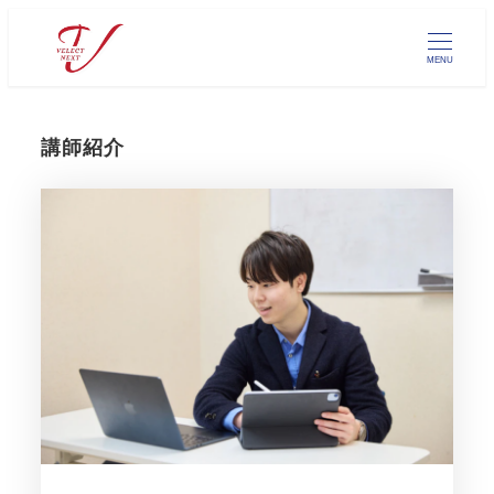
メ
イ
MENU
ン
コ
ン
講師紹介
テ
ン
ツ
へ
移
動