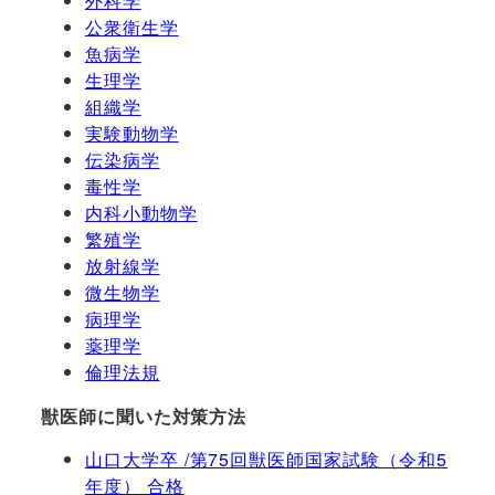
外科学
公衆衛生学
魚病学
生理学
組織学
実験動物学
伝染病学
毒性学
内科小動物学
繁殖学
放射線学
微生物学
病理学
薬理学
倫理法規
獣医師に聞いた対策方法
山口大学卒 /第75回獣医師国家試験（令和5
年度） 合格