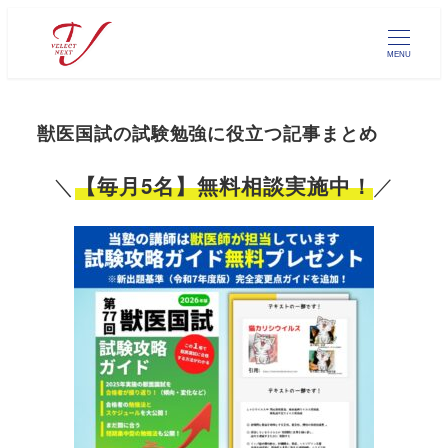
メ
イ
MENU
ン
コ
ン
獣医国試の試験勉強に役立つ記事まとめ
テ
ン
＼
／
【毎月5名】無料相談実施中！
ツ
へ
移
動