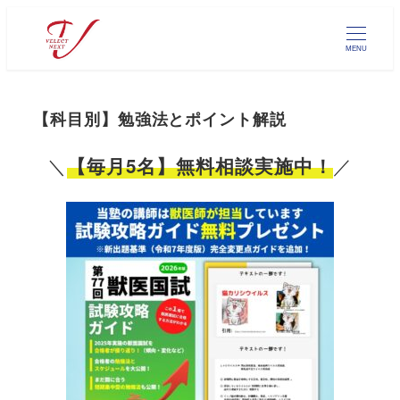
メ
イ
MENU
ン
コ
ン
【科目別】勉強法とポイント解説
テ
ン
＼
／
【毎月5名】無料相談実施中！
ツ
へ
移
動