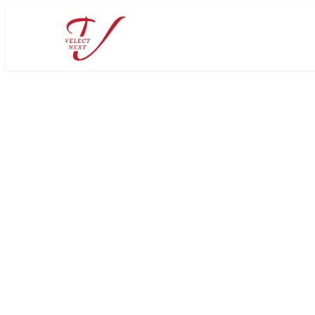
メ
イ
ン
コ
ン
テ
ン
ツ
へ
移
動