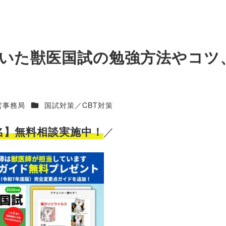
いた獣医国試の勉強方法やコツ
カテゴリー
営事務局
国試対策／CBT対策
名】無料相談実施中！
／