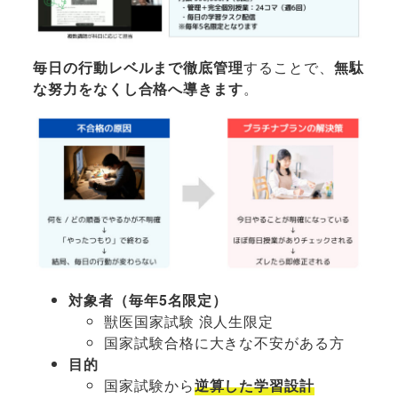
毎日の行動レベルまで徹底管理
することで、
無駄
な努力をなくし合格へ導きます
。
対象者（毎年5名限定）
獣医国家試験 浪人生限定
国家試験合格に大きな不安がある方
目的
国家試験から
逆算した学習設計