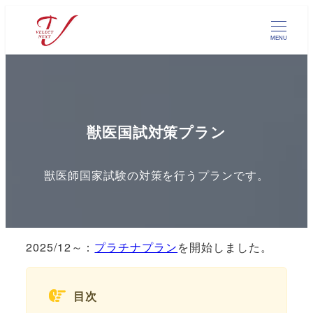
メ
イ
MENU
ン
コ
ン
テ
ン
獣医国試対策プラン
ツ
へ
移
獣医師国家試験の対策を行うプランです。
動
2025/12～：
プラチナプラン
を開始しました。
目次