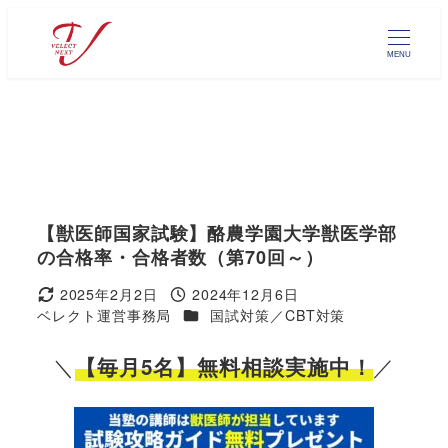
メ
イ
MENU
ン
コ
ン
テ
ン
ツ
へ
【獣医師国家試験】酪農学園大学獣医学部
移
の合格率・合格者数（第70回～）
動
2025年2月2日
2024年12月6日
更新日
投稿日
カテゴリー
ベレクト運営事務局
国試対策／CBT対策
著
者
＼
／
【毎月5名】無料相談実施中！