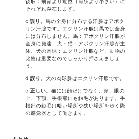
後肢：飛節より近位（前肢より小さい）に
それぞれ存在します。
c
誤り
。馬の全身に分布する汗腺はアポク
リン汗腺です。エクリン汗腺は馬では全身
には分布しません。馬：アポクリン汗腺が
全身に発達、犬・猫：アポクリン汗腺が主
体、犬の肉球：エクリン汗腺など、動物の
比較は重要なのでしっかり押さえましょ
う。
d
誤り
。犬の肉球腺はエクリン汗腺です。
e
正しい
。猫には顔だけでなく、頬、眼の
上、下顎、手根部にも触毛があります。手
根部の触毛は暗い場所や狭い場所を歩く際
の感覚器として働きます。