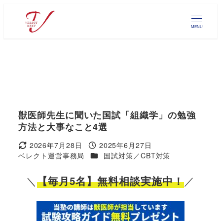
メ
イ
MENU
ン
コ
ン
テ
ン
ツ
へ
獣医師先生に聞いた国試「組織学」の勉強
移
方法と大事なこと4選
動
2026年7月28日
2025年6月27日
更新日
投稿日
カテゴリー
ベレクト運営事務局
国試対策／CBT対策
著
者
＼
／
【毎月5名】無料相談実施中！