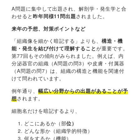
A問題に集中して出題され、解剖学・発生学と合
わせると
昨年同様11問出題
されました。
来年の予想、対策ポイントなど
「組織像を細かく暗記する」よりも、
構造・機
能・発生を結び付けて理解すること
が重要です。
第77回もその傾向がみられました。例えば、内
分泌器官の組織（A問題の問3）や皮膚・付属器
（A問題の問7）は、組織の構造と機能を関連付
けて問われています。
例年通り、
幅広い分野からの出題があることが予
想
されます。
細胞名だけを暗記するより、
どこにあるか（部
位）
どんな形か（組織学的特徴）
何をするか（機能）