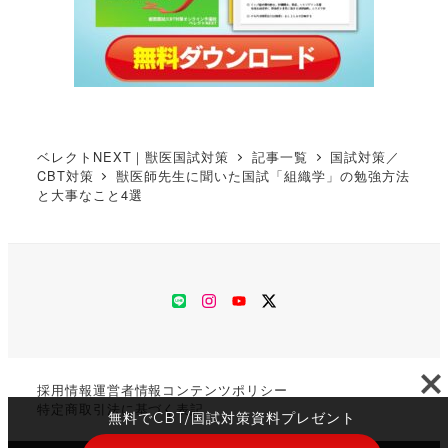
ベレクトNEXT｜獣医国試対策
記事一覧
国試対策／
CBT対策
獣医師先生に聞いた国試「組織学」の勉強方法
と大事なこと4選
LINE
Instagram
YouTube
Twitter
採用情報
運営者情報
コンテンツポリシー
特定商取引法に基づく表記
無料でCBT/国試対策資料プレゼント