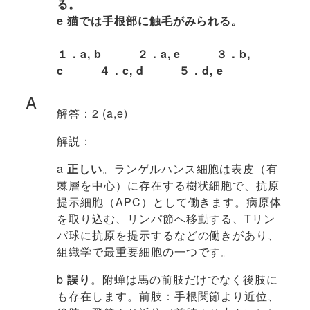
る。
e 猫では手根部に触毛がみられる。
１．a, b ２．a, e ３．b,
c ４．c, d ５．d, e
A
解答：2 (a,e)
解説：
a
正しい
。ランゲルハンス細胞は表皮（有
棘層を中心）に存在する樹状細胞で、抗原
提示細胞（APC）として働きます。病原体
を取り込む、リンパ節へ移動する、Tリン
パ球に抗原を提示するなどの働きがあり、
組織学で最重要細胞の一つです。
b
誤り
。附蝉は馬の前肢だけでなく後肢に
も存在します。前肢：手根関節より近位、