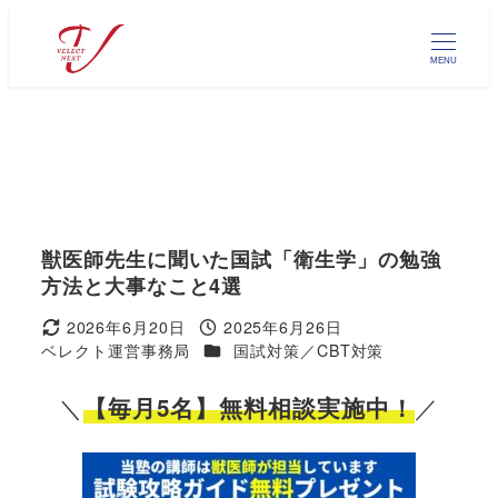
メ
イ
MENU
ン
コ
ン
テ
ン
ツ
へ
獣医師先生に聞いた国試「衛生学」の勉強
移
方法と大事なこと4選
動
2026年6月20日
2025年6月26日
更新日
投稿日
カテゴリー
ベレクト運営事務局
国試対策／CBT対策
著
者
＼
／
【毎月5名】無料相談実施中！