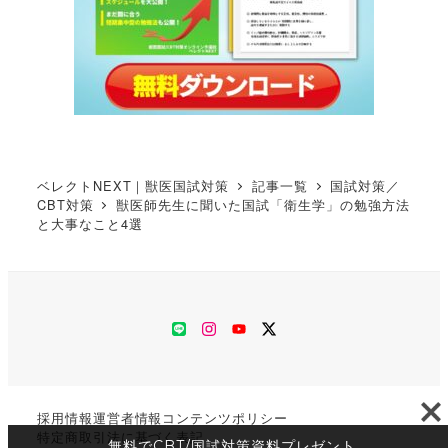
ベレクトNEXT｜獣医国試対策
記事一覧
国試対策／
CBT対策
獣医師先生に聞いた国試「衛生学」の勉強方法
と大事なこと4選
LINE
Instagram
YouTube
Twitter
採用情報
運営者情報
コンテンツポリシー
特定商取引法に基づく表記
無料でCBT/国試対策資料プレゼント