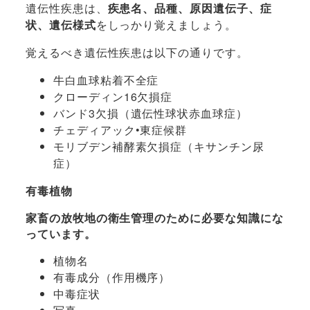
遺伝性疾患は、
疾患名、品種、原因遺伝子、症
状、遺伝様式
をしっかり覚えましょう。
覚えるべき遺伝性疾患は以下の通りです。
牛白血球粘着不全症
クローディン16欠損症
バンド3欠損（遺伝性球状赤血球症）
チェディアック•東症候群
モリブデン補酵素欠損症（キサンチン尿
症）
有毒植物
家畜の放牧地の衛生管理のために必要な知識にな
っています。
植物名
有毒成分（作用機序）
中毒症状