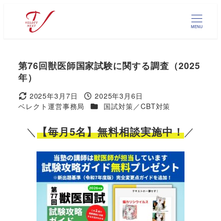
メ
イ
MENU
ン
コ
ン
第76回獣医師国家試験に関する調査（2025
テ
年）
ン
ツ
2025年3月7日
2025年3月6日
更新日
投稿日
へ
カテゴリー
ベレクト運営事務局
国試対策／CBT対策
著
移
者
動
＼
／
【毎月5名】無料相談実施中！