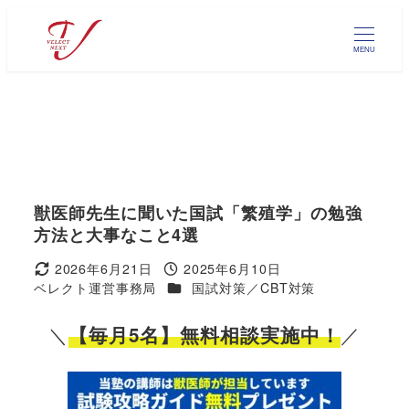
メ
イ
MENU
ン
コ
ン
テ
ン
ツ
へ
獣医師先生に聞いた国試「繁殖学」の勉強
移
方法と大事なこと4選
動
2026年6月21日
2025年6月10日
更新日
投稿日
カテゴリー
ベレクト運営事務局
国試対策／CBT対策
著
者
＼
／
【毎月5名】無料相談実施中！