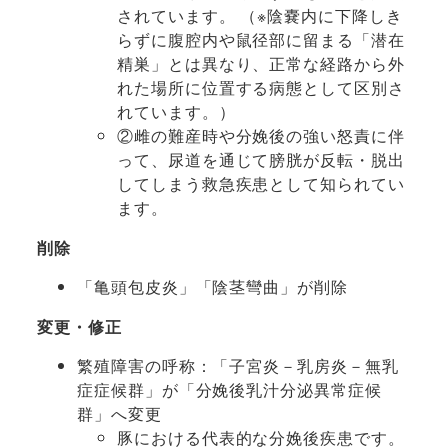
されています。 （※陰嚢内に下降しき
らずに腹腔内や鼠径部に留まる「潜在
精巣」とは異なり、正常な経路から外
れた場所に位置する病態として区別さ
れています。）
②雌の難産時や分娩後の強い怒責に伴
って、尿道を通じて膀胱が反転・脱出
してしまう救急疾患として知られてい
ます。
削除
「亀頭包皮炎」「陰茎彎曲」が削除
変更・修正
繁殖障害の呼称：「子宮炎－乳房炎－無乳
症症候群」が「分娩後乳汁分泌異常症候
群」へ変更
豚における代表的な分娩後疾患です。