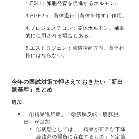
1.FSH：卵胞発育を促進するホルモン。
3.PGF2α：黄体退行（黄体を壊す）作用。
4.プロジェステロン：黄体ホルモン。補助
的に使用される場合もある。
5.エストロジェン：発情誘起方向。黄体維
持にはならない。
今年の国試対策で押さえておきたい「新出
題基準」まとめ
追加
「①精巣逸所症」「②膀胱反転・膀胱脱
出」が追加
①病態としては、「精巣が正常な下降
経路外の場所に存在するもの」と定義