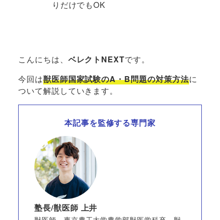
りだけでもOK
こんにちは、
ベレクトNEXT
です。
今回は
獣医師国家試験のA・B問題の対策方法
に
ついて解説していきます。
本記事を監修する専門家
塾長/獣医師 上井
獣医師。東京農工大学農学部獣医学科卒。獣