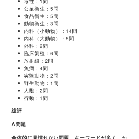
毒性：1問
公衆衛生：5問
食品衛生：5問
動物衛生：3問
内科（小動物）：14問
内科（大動物）：5問
外科：9問
臨床繁殖：6問
放射線：2問
魚病：4問
実験動物：2問
野生動物：1問
人獣：2問
行動：1問
総評
A問題
全体的に見慣れない問題、キーワードが多く
、か