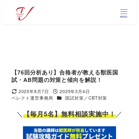
メ
イ
MENU
ン
コ
ン
テ
ン
ツ
へ
【76回分析あり】合格者が教える獣医国
移
試・AB問題の対策と傾向を解説！
動
2025年8月7日
2025年3月4日
更新日
投稿日
カテゴリー
ベレクト運営事務局
国試対策／CBT対策
著
者
＼
／
【毎月5名】無料相談実施中！