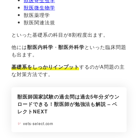
獣医寄生虫学
獣医微生物学
獣医薬理学
獣医関連法規
といった基礎系の科目が8割程度出ます。
他には
獣医内科学
・
獣医外科学
といった臨床問題
も出ます。
基礎系をしっかりインプット
するのがA問題の主
な対策方法です。
獣医師国家試験の過去問は過去5年分ダウン
ロードできる！獣医師が勉強法も解説 – ベ
レクトNEXT
vets-select.com